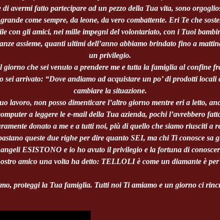
e di avermi fatto partecipare ad un pezzo della Tua vita, sono orgogli
ù grande come sempre, da leone, da vero combattente. Eri Te che sostene
e con gli amici, nei mille impegni del volontariato, con i Tuoi bambi
anze assieme, quanti ultimi dell’anno abbiamo brindato fino a mattin
un privilegio.
 giorno che sei venuto a prendere me e tutta la famiglia al confine fr
so sei arrivato: “Dove andiamo ad acquistare un po’ di prodotti local
cambiare la situazione.
uo lavoro, non posso dimenticare l’altro giorno mentre eri a letto, anch
omputer a leggere le e-mail della Tua azienda, pochi l’avrebbero fatt
ramente donato a me e a tutti noi, più di quello che siamo riusciti a res
stano queste due righe per dire quanto SEI, ma chi Ti conosce sa gi
i angeli ESISTONO e io ho avuto il privilegio e la fortuna di conoscerl
ostro amico una volta ha detto: TELLOLI è come un diamante è per
o, proteggi la Tua famiglia. Tutti noi Ti amiamo e un giorno ci rin