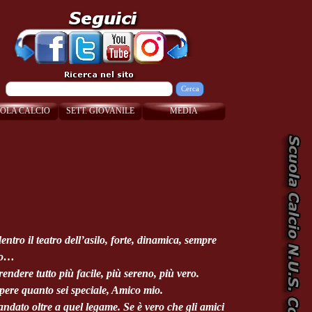
Cerca
OLA CALCIO
SETT. GIOVANILE
MEDIA
entro il teatro dell’asilo, forte, dinamica, sempre
evo…
ndere tutto più facile, più sereno, più vero.
pere quanto sei speciale, Amico mio.
ndato oltre a quel legame. Se è vero che gli amici