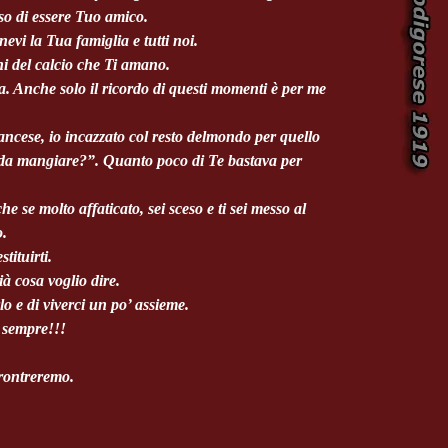
oso di essere Tuo amico.
vi la Tua famiglia e tutti noi.
ni del calcio che Ti amano.
a. Anche solo il ricordo di questi momenti è per me
ancese, io incazzato col resto delmondo per quello
i da mangiare?”. Quanto poco di Te bastava per
e se molto affaticato, sei sceso e ti sei messo al
o.
tituirti.
à cosa voglio dire.
o e di viverci un po’ assieme.
 sempre!!!
crontreremo.