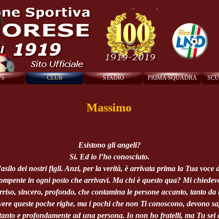
WS
CLUB
STADIO
PRIMA SQUADRA
SCU
Massimo
Esistono gli angeli?
Si. Ed io l’ho conosciuto.
silo dei nostri figli. Anzi, per la verità, è arrivata prima la Tua voce d
ompente in ogni posto che arrivavi. Ma chi è questo qua? Mi chied
rriso, sincero, profondo, che contamina le persone accanto, tanto da re
vere queste poche righe, ma i pochi che non Ti conoscono, devono sa
anto e profondamente ad una persona. Io non ho fratelli, ma Tu sei a